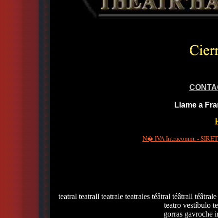
CONTA
Llame a Fra
N� IVA Intracomm. - SIRET 
teatral teatrall teatrale teatrales téâtral téâtrall téâtrale
teatro vestíbulo te
gorras gavroche i