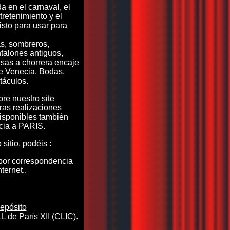
a en el carnaval, el
retenimiento y el
isto para usar para
s, sombreros,
talones antiguos,
sas a chorrera encaje
e Venecia. Bodas,
táculos.
re nuestro site
tras realizaciones
isponibles también
cia a PARIS.
sitio, podéis :
or correspondencia
nternet.,
epósito
de París XII (CLIC).