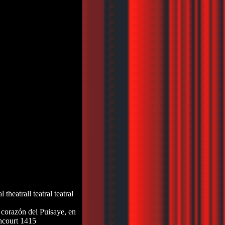
al theatrall teatral teatral
o corazón del Puisaye, en
incourt 1415