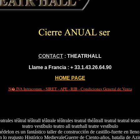
CONTACT
: THEATRHALL
Llame a Francia :
+ 33.1.43.26.64.90
HOME PAGE
N� IVA Intracomm. - SIRET - APE - RIB - Condiciones General de Venta
eatrales téâtral téâtrall téâtrale téâtrales teatral théâtrall teatral teatral teatr
teatro vestíbulo teatro all teatrhall teatre vestíbulo
édelon es un fantástico taller de construcción de castillo-fuerte en llen
 lo reajusto Histórico MedievaleGuerre de Ciento-años, batalla de Az