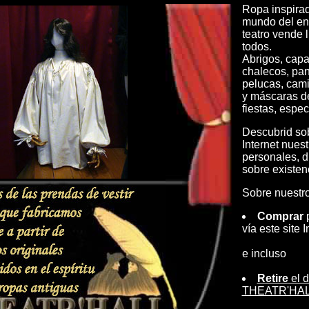
Ropa inspirad
mundo del ent
teatro vende l
todos.
Abrigos, capa
chalecos, pan
pelucas, cami
y máscaras d
fiestas, espec
Descubrid sob
Internet nues
personales, d
sobre existen
Sobre nuestro 
Comprar
p
vía este site I
e incluso
Retire
el d
THEATR'HALL 