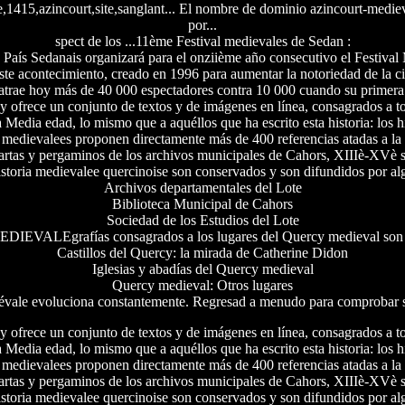
e,1415,azincourt,site,sanglant... El nombre de dominio azincourt-medie
por...
spect de los ...11ème Festival medievales de Sedan :
e País Sedanais organizará para el onziième año consecutivo el Festival
te acontecimiento, creado en 1996 para aumentar la notoriedad de la c
 atrae hoy más de 40 000 espectadores contra 10 000 cuando su primera
y ofrece un conjunto de textos y de imágenes en línea, consagrados a to
a Media edad, lo mismo que a aquéllos que ha escrito esta historia: los h
medievalees proponen directamente más de 400 referencias atadas a la 
artas y pergaminos de los archivos municipales de Cahors, XIIIè-XVè s
istoria medievalee quercinoise son conservados y son difundidos por alg
Archivos departamentales del Lote
Biblioteca Municipal de Cahors
Sociedad de los Estudios del Lote
DIEVALEgrafías consagrados a los lugares del Quercy medieval son d
Castillos del Quercy: la mirada de Catherine Didon
Iglesias y abadías del Quercy medieval
Quercy medieval: Otros lugares
vale evoluciona constantemente. Regresad a menudo para comprobar s
y ofrece un conjunto de textos y de imágenes en línea, consagrados a to
a Media edad, lo mismo que a aquéllos que ha escrito esta historia: los h
medievalees proponen directamente más de 400 referencias atadas a la 
artas y pergaminos de los archivos municipales de Cahors, XIIIè-XVè s
istoria medievalee quercinoise son conservados y son difundidos por alg