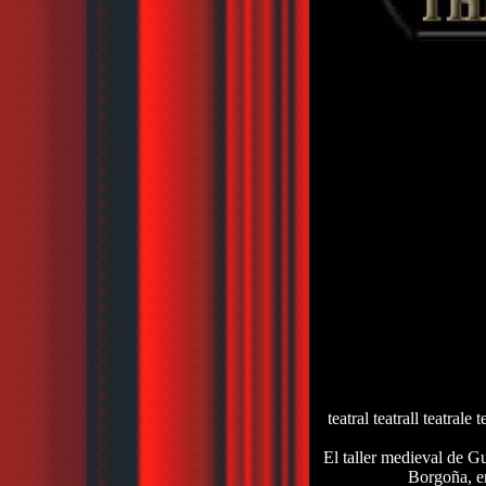
teatral teatrall teatrale t
El taller medieval de Gu
Borgoña, en