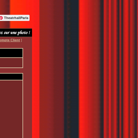
TheatrhallParis
ompte Client
]