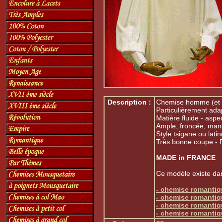
Description :
Chemise homme (et 
Particulièrement ada
Matière fluide - aspe
Ample, froncée, man
Style tsigane ou lati
Très bonne coupe - 
MADE in FRANCE
Ce modèle existe dan
- chemise romanti
- chemise romanti
- chemise romanti
- chemise romanti