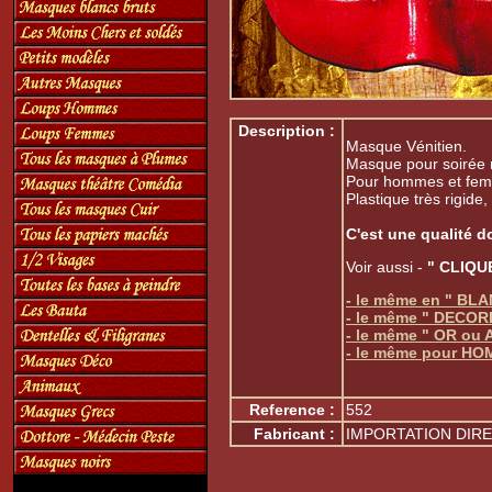
Description :
Masque Vénitien.
Masque pour soirée
Pour hommes et fe
Plastique très rigide,
C'est une qualité d
Voir aussi -
" CLIQUE
- le même en " BLA
- le même " DECOR
- le même " OR ou
- le même pour H
Reference :
552
Fabricant :
IMPORTATION DIRE