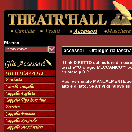
Ricerca
accessori - Orologio da tasc
Il link DIRETTO dal motore di ricer
tascha**Orologio MECCANICO**' pot
esistere più ?
Puoi verificarlo MANUALMENTE acc
alto e di lato. Se arrivi di nuovo s