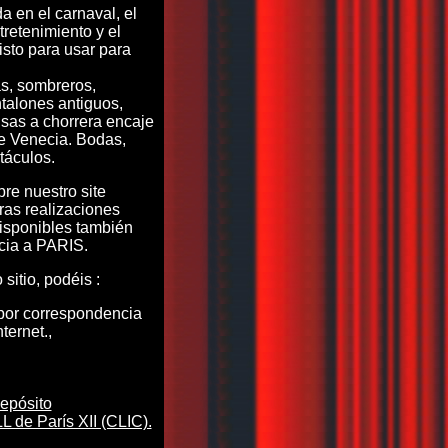
a en el carnaval, el
retenimiento y el
isto para usar para
s, sombreros,
talones antiguos,
sas a chorrera encaje
e Venecia. Bodas,
táculos.
re nuestro site
tras realizaciones
isponibles también
cia a PARIS.
sitio, podéis :
or correspondencia
nternet.,
epósito
de París XII (CLIC).