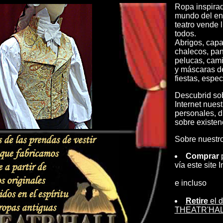
Ropa inspirad
mundo del ent
teatro vende l
todos.
Abrigos, capa
chalecos, pan
pelucas, cami
y máscaras d
fiestas, espec
Descubrid sob
Internet nues
personales, d
sobre existen
Sobre nuestro 
Comprar
p
vía este site I
e incluso
Retire
el d
THEATR'HALL 