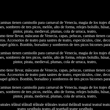
, camisas tienen camisolín para carnaval de Venecia, magia de los trajes 
es, sombrero de tres picos, melón, alto de forma, relojes bolsillo, húsar,
pintor, pirata, medieval, plumas, cola de urraca, teatro,
amo tiene llevar, máscaras de Venecia, capas, pelucas, camisas tienen ca
os. Accesorios de teatro para sastres de teatro, espectáculos, cine, dec
apel gótico. Bombín, borsalino y sombreros de tres picos bicornes para
, camisas tienen camisolín para carnaval de Venecia, magia de los trajes 
es, sombrero de tres picos, melón, alto de forma, relojes bolsillo, húsar,
pintor, pirata, medieval, plumas, cola de urraca, teatro,
amo tiene llevar, máscaras de Venecia, capas, pelucas, camisas tienen ca
os. Accesorios de teatro para sastres de teatro, espectáculos, cine, dec
apel gótico. Bombín, borsalino y sombreros de tres picos bicornes para
, camisas tienen camisolín para carnaval de Venecia, magia de los trajes 
es, sombrero de tres picos, melón, alto de forma, relojes bolsillo, húsar,
pintor, pirata, medieval, plumas, cola de urraca, teatro,
eatrales téâtral téâtrall téâtrale téâtrales teatral théâtrall teatral teatral teatr
teatro vestíbulo teatro all teatrhall teatre vestíbulo