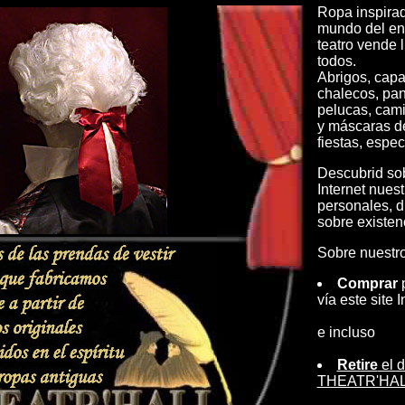
Ropa inspirad
mundo del ent
teatro vende l
todos.
Abrigos, capa
chalecos, pan
pelucas, cami
y máscaras d
fiestas, espec
Descubrid sob
Internet nues
personales, d
sobre existen
Sobre nuestro 
Comprar
p
vía este site I
e incluso
Retire
el d
THEATR'HALL 