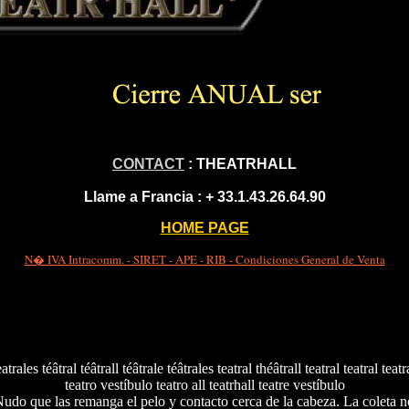
CONTACT
: THEATRHALL
Llame a Francia :
+ 33.1.43.26.64.90
HOME PAGE
N� IVA Intracomm. - SIRET - APE - RIB - Condiciones General de Venta
eatrales téâtral téâtrall téâtrale téâtrales teatral théâtrall teatral teatral teatr
teatro vestíbulo teatro all teatrhall teatre vestíbulo
o que las remanga el pelo y contacto cerca de la cabeza. La coleta 