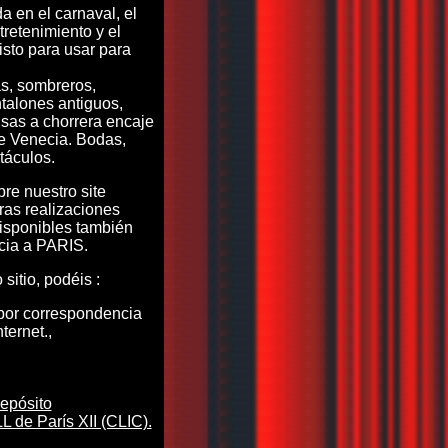
a en el carnaval, el
retenimiento y el
isto para usar para
s, sombreros,
talones antiguos,
sas a chorrera encaje
e Venecia. Bodas,
táculos.
re nuestro site
tras realizaciones
isponibles también
cia a PARIS.
sitio, podéis :
or correspondencia
nternet.,
epósito
de París XII (CLIC).