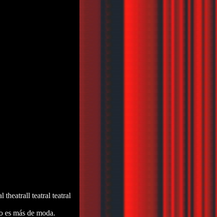
al theatrall teatral teatral
no es más de moda.