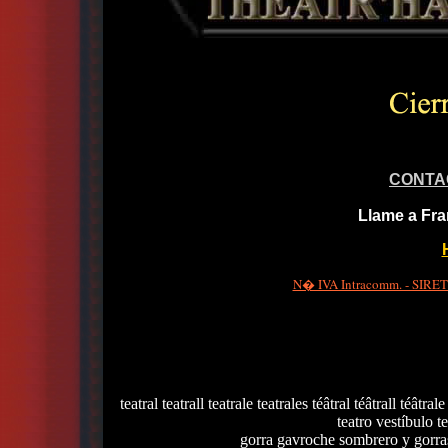
CONTA
Llame a Fra
N� IVA Intracomm. - SIRET 
teatral teatrall teatrale teatrales téâtral téâtrall téâtrale
teatro vestíbulo te
gorra gavroche sombrero y gorras