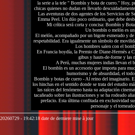
la serie a la tele " Bombín y bota de cuero." Hoy, 
chicas quienes no dudan en llevarlo descuidadamente 
Las aventuras de dos agentes de los Servicios de S
Emma Peel. Un dúo poco ordinario, que debe desbara
Mi crítica será corta y concisa: Bombín y Bota
Un bombín o melón es un 
El melón, acompañado por un bigote esmerado y de un
respetabilidad. Era igualmente un símbolo de movilid
Los hombres salen con el bombí
En Francia hoydía, la Premio de Diane-Hermès a Ch
gibus y hauts-de-forme y las 
A Perú, muchas mujeres indias llevan el 
El bombín es un accesorio que importa para muc
humorismo y de absurdidad, el todo 
Bombín y botas de cuero - Al reino del imaginario. Est
los hinchas en el sentido donde se trata del estudio m
las raíces del fenómeno hasta su adaptación cinema
tacañeado sobre las ilustraciones y se ha rodeado al
prefacio. Esta última confitada en exclusividad su
personaje y el torneado
20260729 - 19:42:18 date de derniere mise à jour