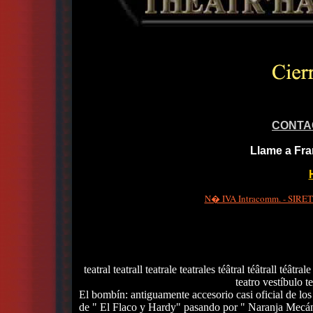
CONTA
Llame a Fra
N� IVA Intracomm. - SIRET 
teatral teatrall teatrale teatrales téâtral téâtrall téâtrale
teatro vestíbulo te
El bombín: antiguamente accesorio casi oficial de los
de " El Flaco y Hardy" pasando por " Naranja Mecáni