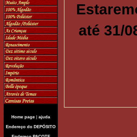
Estarem
até 31/0
Home page
|
ajuda
Endereço do DEPÓSITO
Endereço PACOTE