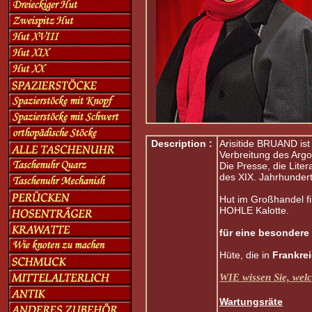
Description :
Arisitide BRUAND ist 
Verbreitung des Argot
Die Presse, die Lite
des XIX. Jahrhundert
Hut im Großhandel fi
HOHLE Kalotte.
für
eine
besondere
Hüte, die in
Frankre
WIE wissen Sie, welc
Wartungsräte