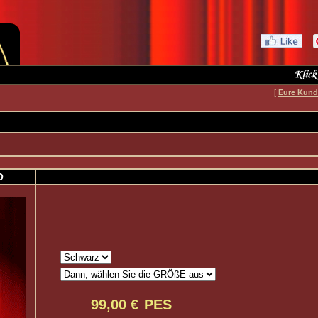
[
Eure Kun
O
PES