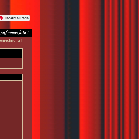
TheatrhallParis
denrechnung
]