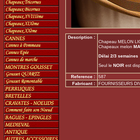
Description :
Chapeau MELON LION
Chapeaux melon
MA
Délai 2/3 semaines
Seul le
NOIR
est disp
Reference :
587
Fabricant :
FOURNISSEURS DI