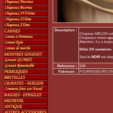
Description :
Chapeau MELON colo
Chapeaux melon
qu
Attention, il y a touj
Délai 2/3 semaines
Seul le
NOIR
est disp
Reference :
588
Fabricant :
FOURNISSEURS DI