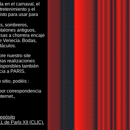
a en el carnaval, el
retenimiento y el
isto para usar para
s, sombreros,
talones antiguos,
sas a chorrera encaje
e Venecia. Bodas,
táculos.
re nuestro site
tras realizaciones
isponibles también
cia a PARIS.
sitio, podéis :
or correspondencia
nternet.,
epósito
de París XII (CLIC).