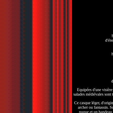
d'én
h
d
Equipées d'une visière 
salades médiévales sont t
Ce casque léger, d'origi
archer ou fantassin. S
nuque et un bandeau f