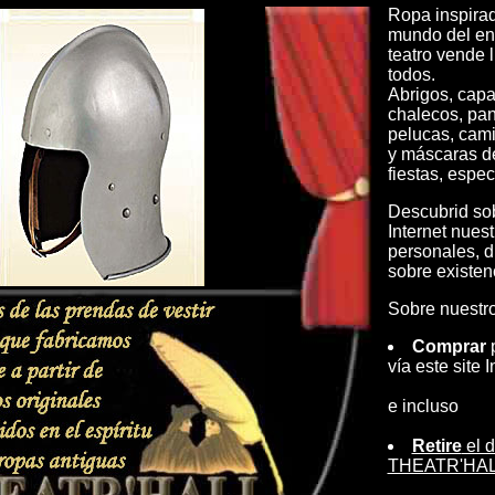
Ropa inspirad
mundo del ent
teatro vende l
todos.
Abrigos, capa
chalecos, pan
pelucas, cami
y máscaras d
fiestas, espec
Descubrid sob
Internet nues
personales, d
sobre existen
Sobre nuestro 
Comprar
p
vía este site I
e incluso
Retire
el d
THEATR'HALL 