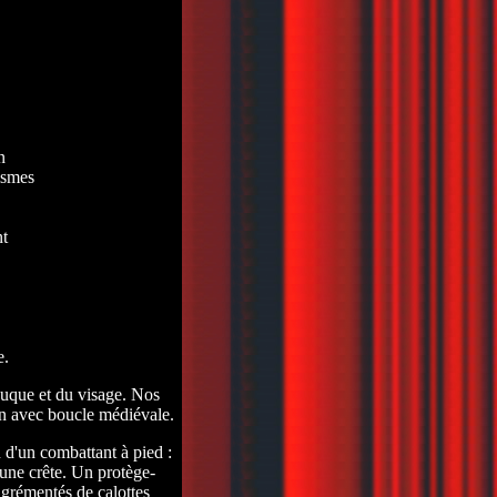
n
ismes
nt
e.
 nuque et du visage. Nos
ien avec boucle médiévale.
 d'un combattant à pied :
 une crête. Un protège-
agrémentés de calottes