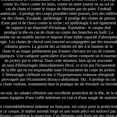
contre les chocs contre les murs, contre un autre joueur ou au sol en
cas de chute et contre le risque de blessure par un palet. Football
américain : il protège des coups possibles entre joueurs, lors des mêlées
ou des chutes. Escalade, spéléologie : il protège des chutes de pierres
d'une part et de chocs contre la roche ; en spéléologie il sert également
de support à un dispositif d'éclairage. Équitation : le casque doit
protéger la tête en cas de chute ou contre des branches en forêt. La
bombe est un modèle ancien et dispose d'une faible capacité d'absorptio
ergie. Les chutes de cheval sont souvent accompagnées par des traumat
crâniens graves. La gravité des accidents est liée à la hauteur de la
chute et au risque piétinement par d'autres chevaux en cas de courses
ippiques. Une catégorie particulière d'accidents comporte un écraseme
du jockey par le cheval. Dans cette situation, bien qu'on rencontre
un taux d'hémorragies intracrâniennes élevé, ce n'est pas l'écrasement
de la tête qui en est responsable mais l'écrasement du corps du jockey.
L'hémorragie cérébrale est due à l'hyperpression veineuse rétrograde
provoquée par l'écrasement thoraco-abdominal. Ski : il protège en cas
e chute violente, notamment dans la pratique du ski freestyle ou freerid
ou non, les salades offraient une excellente protection de la tête, de la
outes équipées d'une coiffe intérieure en cuir et d'une sangle de maint
ne vraisemblablement italienne ou française, est conçu pour la protection
ur ce casque, le timbre arrondi forgé en une seule pièce est renforcé par
rontal complètent la protection. Ces éléments sont fixés par des rivets 