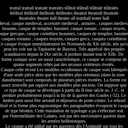
teatral teatrall teatrale teatrales téâtral téâtrall téâtrale téâtrales
théâtral théâtrall théâtrale théâtrales theatral theatrall theatrale
theatrales theatre hall theatre all teatrhall teatre hall
ieval, casque medieval, accesoire medieval , armures , casques mediev
heaume, casque de templier, bassinet, casque romain , casque troyen,
asque grecque, casque corinthien heaumes, casques de templier, bassinet
casques romains , casques troyens, casques grecs, casques corinthiens
Ce casque évoque immédiatement les Normands du XIe siècle, tels qu'o
peut les voir sur la Tapisserie de Bayeux. Très apprécié des peuples
scandinaves depuis le IXe siècle, il perdure durant tout le XIIe. De
forme conique avec un nasal caractéristique, ce casque se compose de
quatre segments reliés par des arceaux extérieurs rivetés.
Casque celte récent Les modèles occidentaux de casque sont fabriqués
d'une seule pièce alors que les modèles plus orientaux (dans la zone
danubienne) sont composés de plusieurs pièces rivetées. La forme est
assez nouvelle par rapport aux modèles plus anciens. On suppose que
ce type de casque se développe à partir du II ème siècle av. J.-C. et
perdure probablement jusqu'à la fin de la guerre des Gaules (-52). Le
timbre peut aussi être arrondi et dépourvu de porte-cimier. Le rebord
lissé et la forme plus ergonomique des paragnathides évoquent le casq
de type béotien. Cette translation de typologie a pu s'effectuer soit
par l'intermédiaire des Galates, soit par des mercenaires gaulois dans
les armées hellénistiques.
Le casque a été utilisé par les guerriers dès l'Antiquité sur tous les