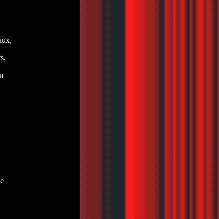
aux,
s,
n
ue