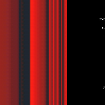
med
c
p