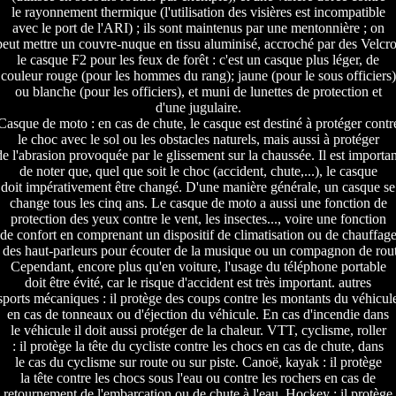
le rayonnement thermique (l'utilisation des visières est incompatible
avec le port de l'ARI) ; ils sont maintenus par une mentonnière ; on
peut mettre un couvre-nuque en tissu aluminisé, accroché par des Velcro
le casque F2 pour les feux de forêt : c'est un casque plus léger, de
couleur rouge (pour les hommes du rang); jaune (pour le sous officiers)
ou blanche (pour les officiers), et muni de lunettes de protection et
d'une jugulaire.
Casque de moto : en cas de chute, le casque est destiné à protéger contr
le choc avec le sol ou les obstacles naturels, mais aussi à protéger
de l'abrasion provoquée par le glissement sur la chaussée. Il est importan
de noter que, quel que soit le choc (accident, chute,...), le casque
doit impérativement être changé. D'une manière générale, un casque se
change tous les cinq ans. Le casque de moto a aussi une fonction de
protection des yeux contre le vent, les insectes..., voire une fonction
de confort en comprenant un dispositif de climatisation ou de chauffag
t des haut-parleurs pour écouter de la musique ou un compagnon de rout
Cependant, encore plus qu'en voiture, l'usage du téléphone portable
doit être évité, car le risque d'accident est très important. autres
sports mécaniques : il protège des coups contre les montants du véhicul
en cas de tonneaux ou d'éjection du véhicule. En cas d'incendie dans
le véhicule il doit aussi protéger de la chaleur. VTT, cyclisme, roller
: il protège la tête du cycliste contre les chocs en cas de chute, dans
le cas du cyclisme sur route ou sur piste. Canoë, kayak : il protège
la tête contre les chocs sous l'eau ou contre les rochers en cas de
retournement de l'embarcation ou de chute à l'eau. Hockey : il protège