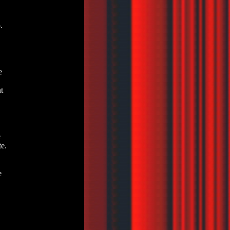
.
e
t
e
e.
e