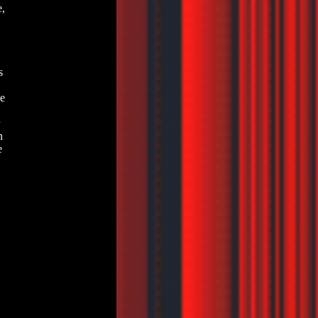
e,
s
de
n
e