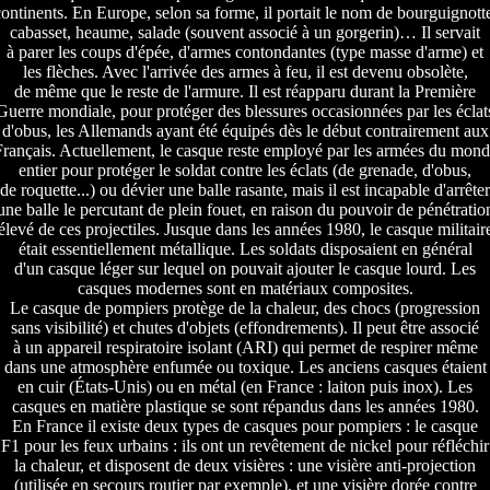
ontinents. En Europe, selon sa forme, il portait le nom de bourguignott
cabasset, heaume, salade (souvent associé à un gorgerin)… Il servait
à parer les coups d'épée, d'armes contondantes (type masse d'arme) et
les flèches. Avec l'arrivée des armes à feu, il est devenu obsolète,
de même que le reste de l'armure. Il est réapparu durant la Première
Guerre mondiale, pour protéger des blessures occasionnées par les éclat
d'obus, les Allemands ayant été équipés dès le début contrairement aux
rançais. Actuellement, le casque reste employé par les armées du mon
entier pour protéger le soldat contre les éclats (de grenade, d'obus,
de roquette...) ou dévier une balle rasante, mais il est incapable d'arrêter
une balle le percutant de plein fouet, en raison du pouvoir de pénétratio
élevé de ces projectiles. Jusque dans les années 1980, le casque militair
était essentiellement métallique. Les soldats disposaient en général
d'un casque léger sur lequel on pouvait ajouter le casque lourd. Les
casques modernes sont en matériaux composites.
Le casque de pompiers protège de la chaleur, des chocs (progression
sans visibilité) et chutes d'objets (effondrements). Il peut être associé
à un appareil respiratoire isolant (ARI) qui permet de respirer même
dans une atmosphère enfumée ou toxique. Les anciens casques étaient
en cuir (États-Unis) ou en métal (en France : laiton puis inox). Les
casques en matière plastique se sont répandus dans les années 1980.
En France il existe deux types de casques pour pompiers : le casque
F1 pour les feux urbains : ils ont un revêtement de nickel pour réfléchir
la chaleur, et disposent de deux visières : une visière anti-projection
(utilisée en secours routier par exemple), et une visière dorée contre