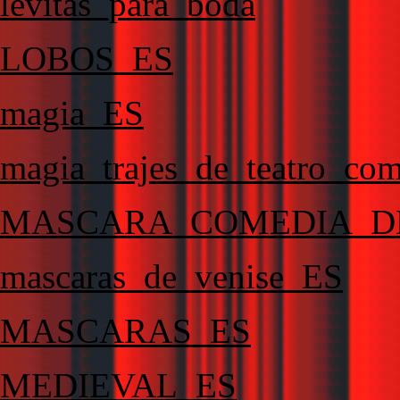
levitas_para_boda
LOBOS_ES
magia_ES
magia_trajes_de_teatro_co
MASCARA_COMEDIA_D
mascaras_de_venise_ES
MASCARAS_ES
MEDIEVAL_ES