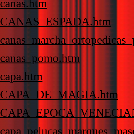
canas.htm
CANAS_ESPADA.htm
canas_marcha_ortopedicas_
canas_pomo.htm
capa.htm
CAPA_DE_MAGIA.htm
CAPA_EPOCA_VENECIA
capa_pelucas_marques_masc