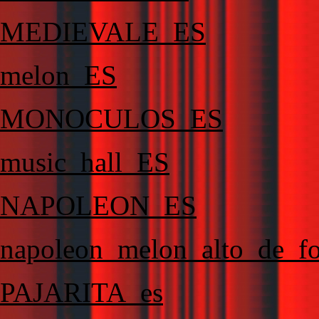
MEDIEVALE_ES
melon_ES
MONOCULOS_ES
music_hall_ES
NAPOLEON_ES
napoleon_melon_alto_de_
PAJARITA_es