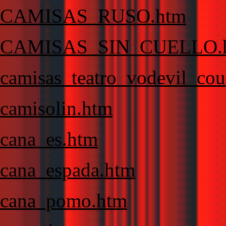
CAMISAS_RUSO.htm
CAMISAS_SIN_CUELLO.
camisas_teatro_vodevil_cou
camisolin.htm
cana_es.htm
cana_espada.htm
cana_pomo.htm