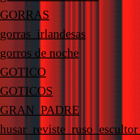
GORRAS
gorras_irlandesas
gorros de noche
GOTICO
GOTICOS
GRAN_PADRE
husar_reviste_ruso_escultor