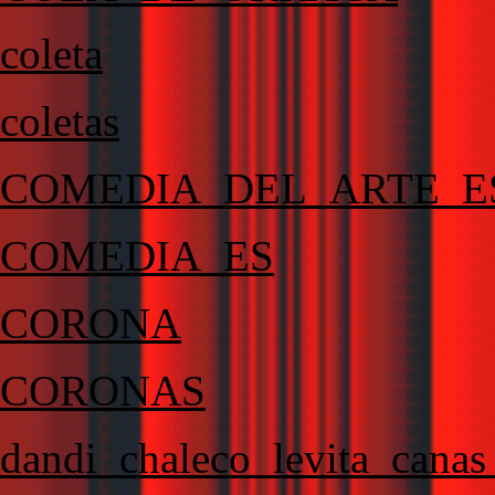
coleta
coletas
COMEDIA_DEL_ARTE_E
COMEDIA_ES
CORONA
CORONAS
dandi_chaleco_levita_canas_