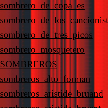
sombrero_de_copa_es
sombrero_de_los_cancionis
sombrero_de_tres_picos
sombrero_mosquetero
SOMBREROS
sombreros_alto_forman
sombreros_aristide_bruand