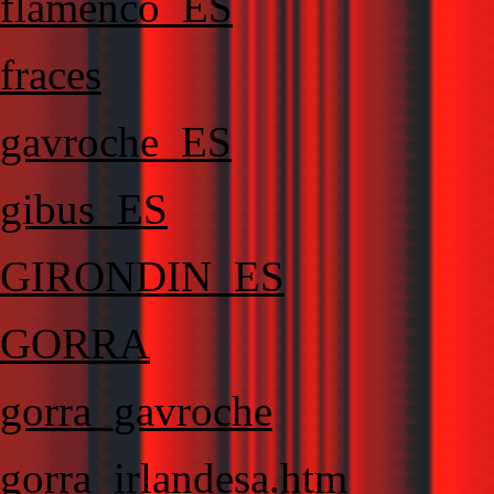
flamenco_ES
fraces
gavroche_ES
gibus_ES
GIRONDIN_ES
GORRA
gorra_gavroche
gorra_irlandesa.htm