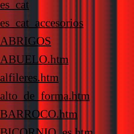
es_cat
es_cat_accesorios
ABRIGOS
ABUELO.htm
alfileres.htm
alto_de_forma.htm
BARROCO.htm
BICORNIO_es.htm