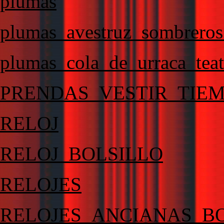
plumas
plumas_avestruz_sombrero
plumas_cola_de_urraca_tea
PRENDAS_VESTIR_TIE
RELOJ
RELOJ_BOLSILLO
RELOJES
RELOJES_ANCIANAS_B