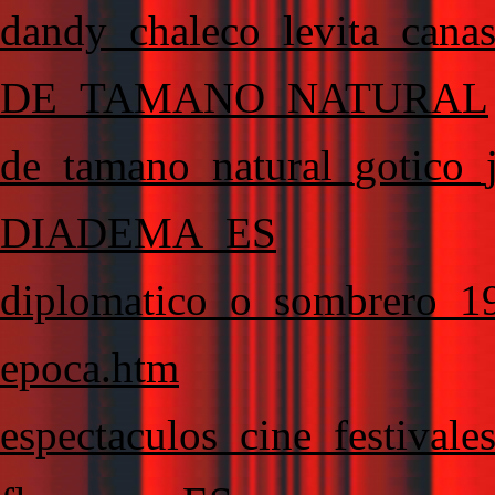
dandy_chaleco_levita_canas_
DE_TAMANO_NATURAL
de_tamano_natural_gotico_
DIADEMA_ES
diplomatico_o_sombrero_1
epoca.htm
espectaculos_cine_festivale