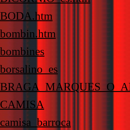
BODA.htm
bombin.htm
bombines
borsalino_es
BRAGA_MARQUES_O_A
CAMISA
camisa_barroca