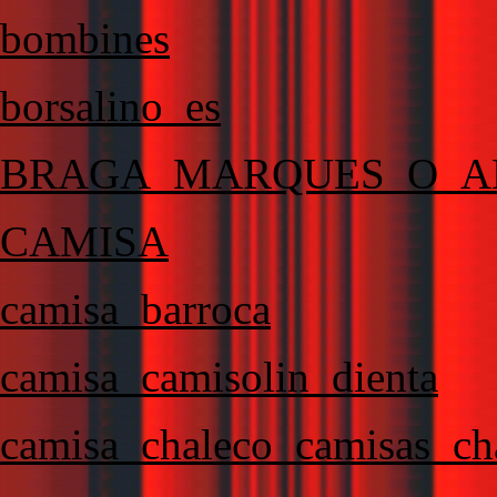
bombines
borsalino_es
BRAGA_MARQUES_O_A
CAMISA
camisa_barroca
camisa_camisolin_dienta
camisa_chaleco_camisas_cha