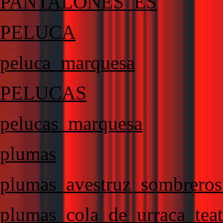
PANTALONES_ES
PELUCA
peluca_marquesa
PELUCAS
pelucas_marquesa
plumas
plumas_avestruz_sombrero
plumas_cola_de_urraca_tea