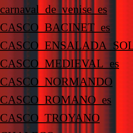
carnaval_de_venise_es
CASCO_BACINET_es
CASCO_ENSALADA_SOL
CASCO_MEDIEVAL_es
CASCO_NORMANDO
CASCO_ROMANO_es
CASCO_TROYANO