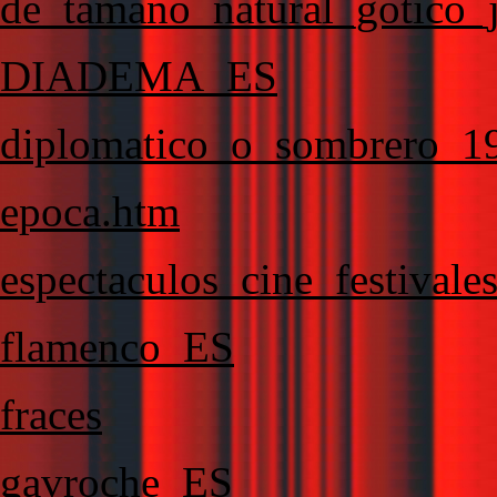
de_tamano_natural_gotico_
DIADEMA_ES
diplomatico_o_sombrero_1
epoca.htm
espectaculos_cine_festivale
flamenco_ES
fraces
gavroche_ES