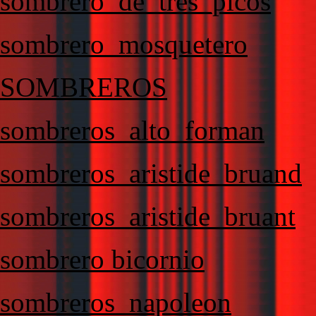
sombrero_de_tres_picos
sombrero_mosquetero
SOMBREROS
sombreros_alto_forman
sombreros_aristide_bruand
sombreros_aristide_bruant
sombrero bicornio
sombreros_napoleon