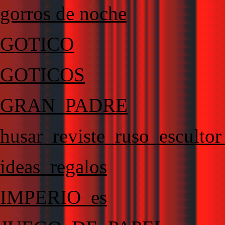
gorros de noche
GOTICO
GOTICOS
GRAN_PADRE
husar_reviste_ruso_escultor
ideas_regalos
IMPERIO_es