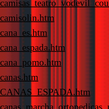
camisas_teatro_vodevil_cou
camisolin.htm
cana_es.htm
cana_espada.htm
cana_pomo.htm
canas.htm
CANAS_ESPADA.htm
canas_marcha_ortopedicas_