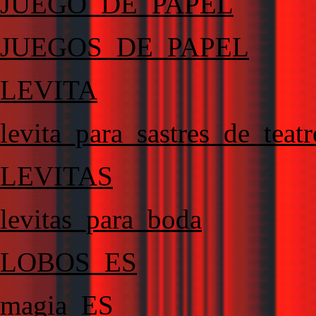
JUEGO_DE_PAPEL
JUEGOS_DE_PAPEL
LEVITA
levita_para_sastres_de_teatr
LEVITAS
levitas_para_boda
LOBOS_ES
magia_ES