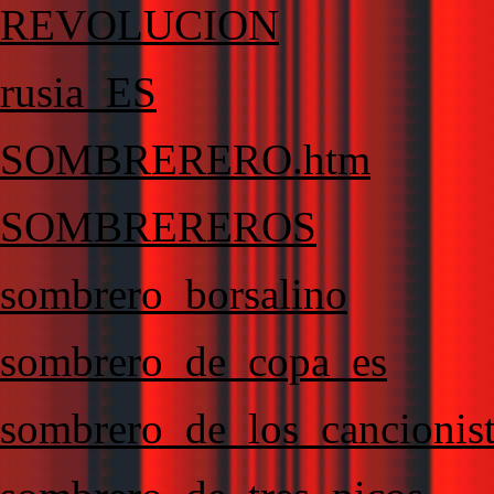
REVOLUCION
rusia_ES
SOMBRERERO.htm
SOMBREREROS
sombrero_borsalino
sombrero_de_copa_es
sombrero_de_los_cancionis