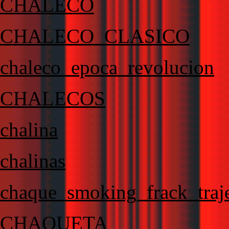
CHALECO
CHALECO_CLASICO
chaleco_epoca_revolucion
CHALECOS
chalina
chalinas
chaque_smoking_frack_traje
CHAQUETA