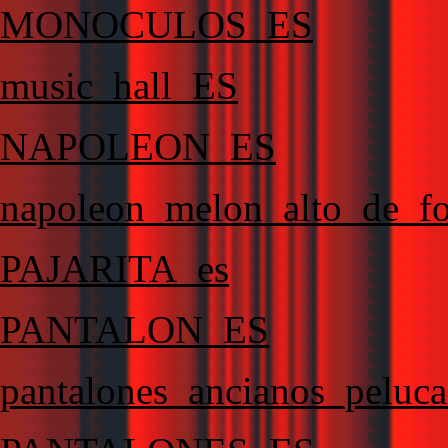
MONOCULOS_ES
music_hall_ES
NAPOLEON_ES
napoleon_melon_alto_de_
PAJARITA_es
PANTALON_ES
pantalones_ancianos_peluc