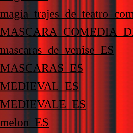
magia_trajes_de_teatro_co
MASCARA_COMEDIA_D
mascaras_de_venise_ES
MASCARAS_ES
MEDIEVAL_ES
MEDIEVALE_ES
melon_ES