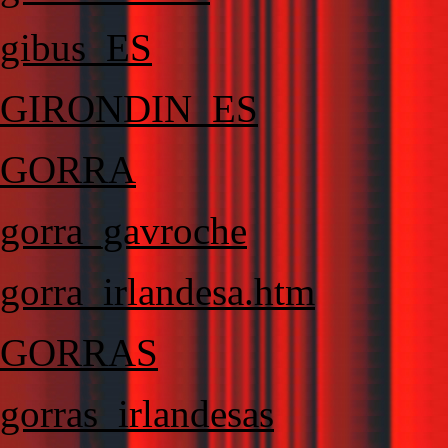
gibus_ES
GIRONDIN_ES
GORRA
gorra_gavroche
gorra_irlandesa.htm
GORRAS
gorras_irlandesas