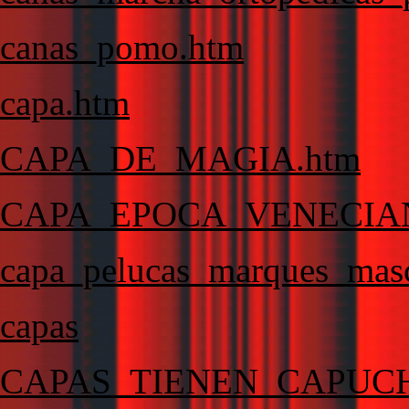
canas_pomo.htm
capa.htm
CAPA_DE_MAGIA.htm
CAPA_EPOCA_VENECIA
capa_pelucas_marques_masc
capas
CAPAS_TIENEN_CAPUC