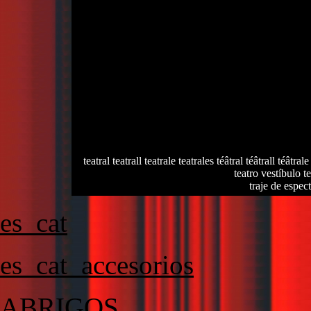
teatral teatrall teatrale teatrales téâtral téâtrall téâtrale
teatro vestíbulo te
traje de espec
es_cat
es_cat_accesorios
ABRIGOS