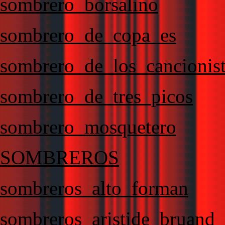
sombrero_borsalino
sombrero_de_copa_es
sombrero_de_los_cancionis
sombrero_de_tres_picos
sombrero_mosquetero
SOMBREROS
sombreros_alto_forman
sombreros_aristide_bruand