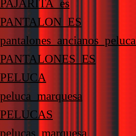
PAJARITA_es
PANTALON_ES
pantalones_ancianos_peluc
PANTALONES_ES
PELUCA
peluca_marquesa
PELUCAS
pelucas_marquesa