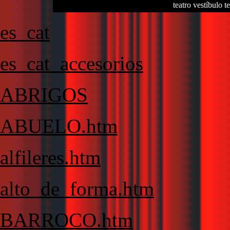
teatro vestíbulo te
es_cat
es_cat_accesorios
ABRIGOS
ABUELO.htm
alfileres.htm
alto_de_forma.htm
BARROCO.htm