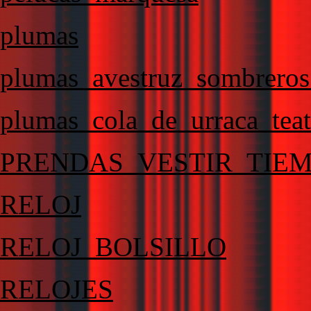
plumas
plumas_avestruz_sombrero
plumas_cola_de_urraca_tea
PRENDAS_VESTIR_TIE
RELOJ
RELOJ_BOLSILLO
RELOJES