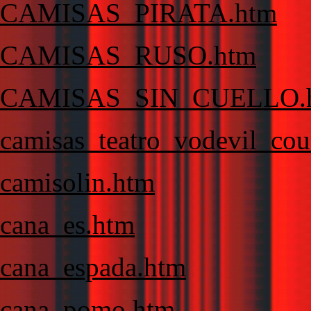
CAMISAS_PIRATA.htm
CAMISAS_RUSO.htm
CAMISAS_SIN_CUELLO.
camisas_teatro_vodevil_cou
camisolin.htm
cana_es.htm
cana_espada.htm
cana_pomo.htm