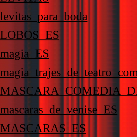
levitas_para_boda
LOBOS_ES
magia_ES
magia_trajes_de_teatro_co
MASCARA_COMEDIA_D
mascaras_de_venise_ES
MASCARAS_ES