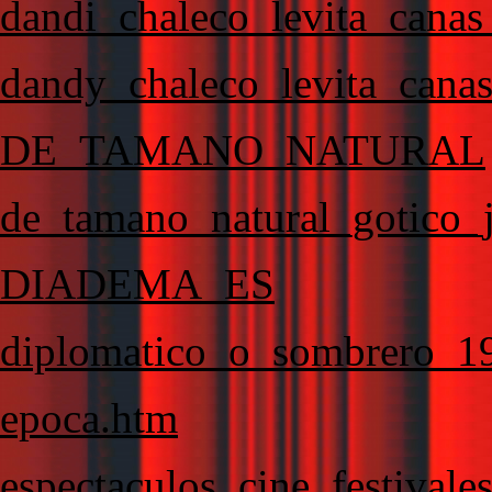
dandi_chaleco_levita_canas_
dandy_chaleco_levita_canas_
DE_TAMANO_NATURAL
de_tamano_natural_gotico_
DIADEMA_ES
diplomatico_o_sombrero_1
epoca.htm
espectaculos_cine_festivale