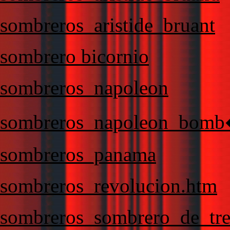
sombreros_aristide_bruant
sombrero bicornio
sombreros_napoleon
sombreros_napoleon_bomb
sombreros_panama
sombreros_revolucion.htm
sombreros_sombrero_de_tre