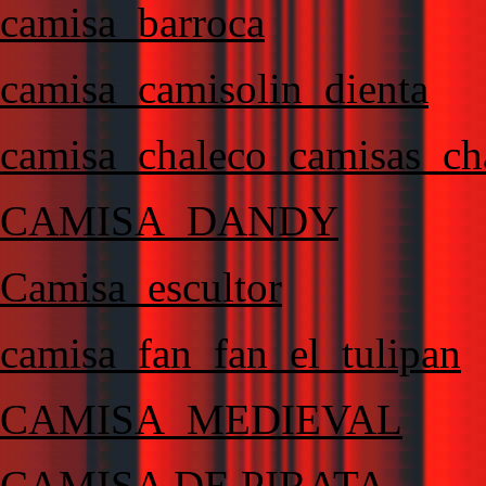
camisa_barroca
camisa_camisolin_dienta
camisa_chaleco_camisas_cha
CAMISA_DANDY
Camisa_escultor
camisa_fan_fan_el_tulipan
CAMISA_MEDIEVAL
CAMISA DE PIRATA