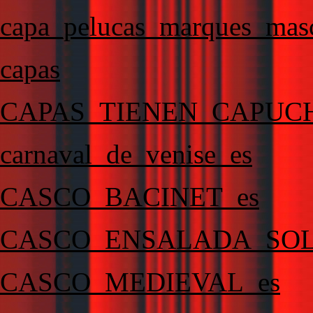
capa_pelucas_marques_masc
capas
CAPAS_TIENEN_CAPUC
carnaval_de_venise_es
CASCO_BACINET_es
CASCO_ENSALADA_SOL
CASCO_MEDIEVAL_es