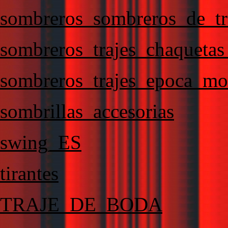
sombreros_sombreros_de_tr
sombreros_trajes_chaqueta
sombreros_trajes_epoca_mo
sombrillas_accesorias
swing_ES
tirantes
TRAJE_DE_BODA