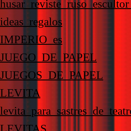
husar_reviste_ruso_escultor
ideas_regalos
IMPERIO_es
JUEGO_DE_PAPEL
JUEGOS_DE_PAPEL
LEVITA
levita_para_sastres_de_teatr
LEVITAS