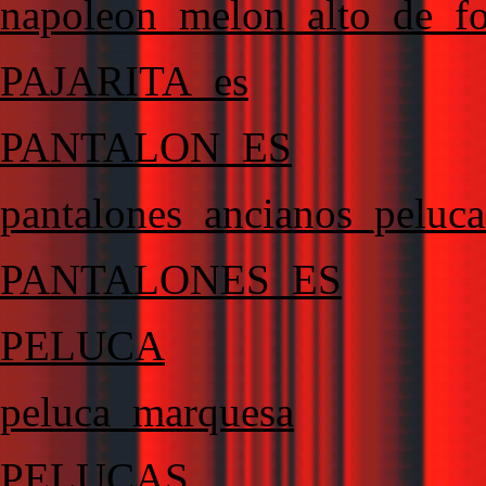
napoleon_melon_alto_de_
PAJARITA_es
PANTALON_ES
pantalones_ancianos_peluc
PANTALONES_ES
PELUCA
peluca_marquesa
PELUCAS