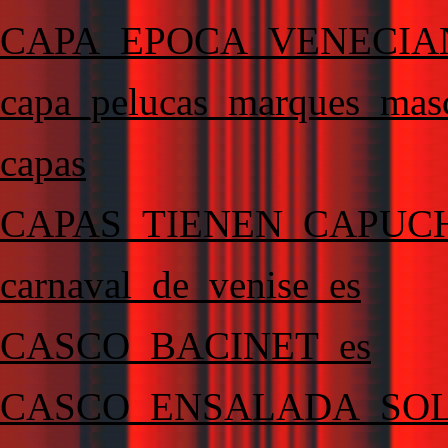
CAPA_EPOCA_VENECIA
capa_pelucas_marques_masc
capas
CAPAS_TIENEN_CAPUC
carnaval_de_venise_es
CASCO_BACINET_es
CASCO_ENSALADA_SOL