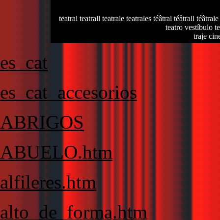
teatral teatrall teatrale teatrales téâtral téâtrall téâtrale
teatro vestíbulo te
traje cin
es_cat
es_cat_accesorios
ABRIGOS
ABUELO.htm
alfileres.htm
alto_de_forma.htm