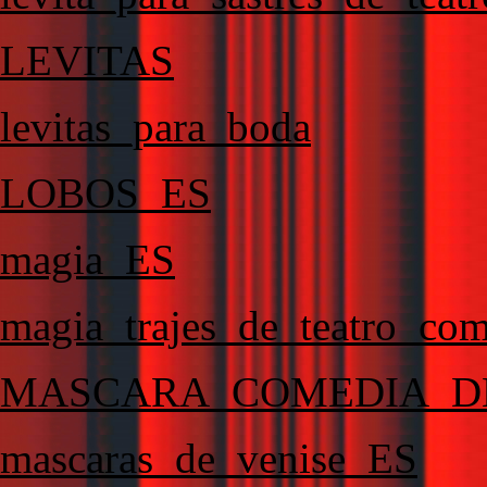
LEVITAS
levitas_para_boda
LOBOS_ES
magia_ES
magia_trajes_de_teatro_co
MASCARA_COMEDIA_D
mascaras_de_venise_ES