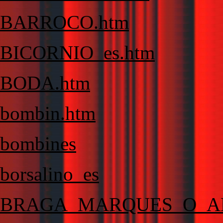
BARROCO.htm
BICORNIO_es.htm
BODA.htm
bombin.htm
bombines
borsalino_es
BRAGA_MARQUES_O_A