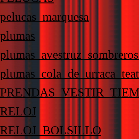
pelucas_marquesa
plumas
plumas_avestruz_sombrero
plumas_cola_de_urraca_tea
PRENDAS_VESTIR_TIE
RELOJ
RELOJ_BOLSILLO