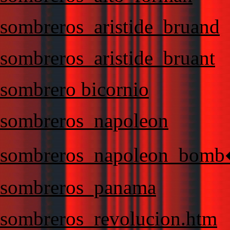
sombreros_aristide_bruand
sombreros_aristide_bruant
sombrero bicornio
sombreros_napoleon
sombreros_napoleon_bomb
sombreros_panama
sombreros_revolucion.htm