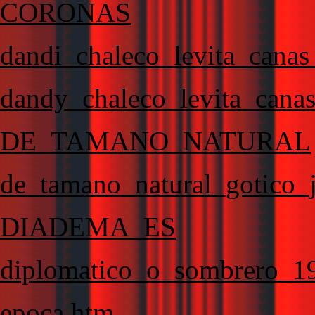
CORONAS
dandi_chaleco_levita_canas_
dandy_chaleco_levita_canas_
DE_TAMANO_NATURAL
de_tamano_natural_gotico_
DIADEMA_ES
diplomatico_o_sombrero_1
epoca.htm