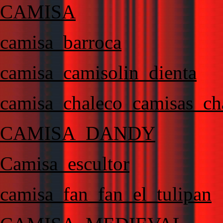
CAMISA
camisa_barroca
camisa_camisolin_dienta
camisa_chaleco_camisas_cha
CAMISA_DANDY
Camisa_escultor
camisa_fan_fan_el_tulipan