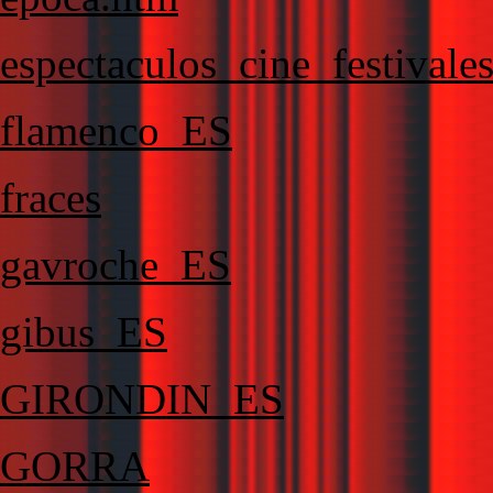
espectaculos_cine_festivale
flamenco_ES
fraces
gavroche_ES
gibus_ES
GIRONDIN_ES
GORRA