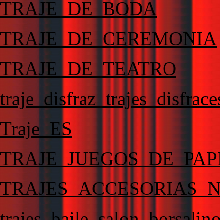
TRAJE_DE_BODA
TRAJE_DE_CEREMONIA
TRAJE_DE_TEATRO
traje_disfraz_trajes_disfra
Traje_ES
TRAJE_JUEGOS_DE_PAP
TRAJES_ACCESORIAS_
trajes_baile_salon_borsalino