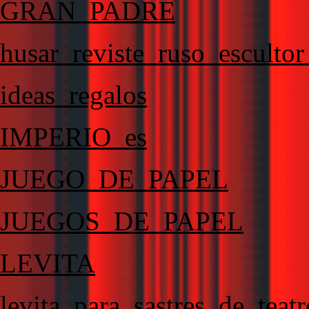
GRAN_PADRE
husar_reviste_ruso_escultor
ideas_regalos
IMPERIO_es
JUEGO_DE_PAPEL
JUEGOS_DE_PAPEL
LEVITA
levita_para_sastres_de_teatr