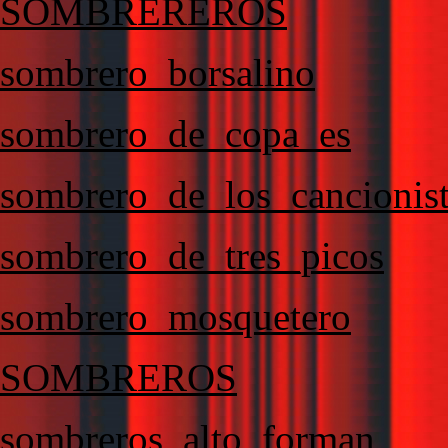
SOMBREREROS
sombrero_borsalino
sombrero_de_copa_es
sombrero_de_los_cancionis
sombrero_de_tres_picos
sombrero_mosquetero
SOMBREROS
sombreros_alto_forman