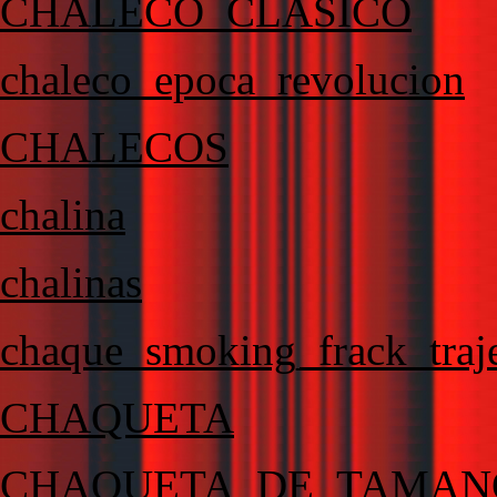
CHALECO_CLASICO
chaleco_epoca_revolucion
CHALECOS
chalina
chalinas
chaque_smoking_frack_traje
CHAQUETA
CHAQUETA_DE_TAMAN