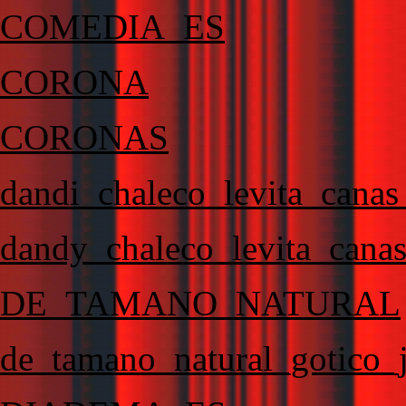
COMEDIA_ES
CORONA
CORONAS
dandi_chaleco_levita_canas_
dandy_chaleco_levita_canas_
DE_TAMANO_NATURAL
de_tamano_natural_gotico_