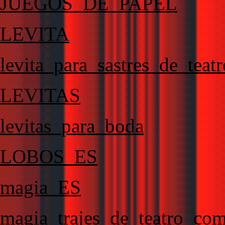
JUEGOS_DE_PAPEL
LEVITA
levita_para_sastres_de_teatr
LEVITAS
levitas_para_boda
LOBOS_ES
magia_ES
magia_trajes_de_teatro_co