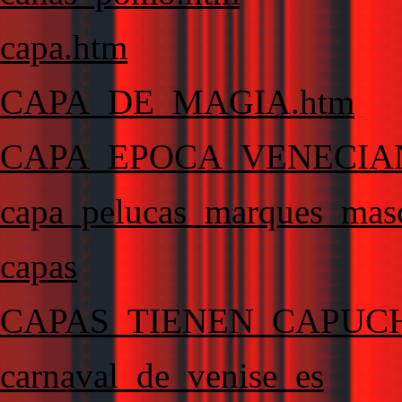
capa.htm
CAPA_DE_MAGIA.htm
CAPA_EPOCA_VENECIA
capa_pelucas_marques_masc
capas
CAPAS_TIENEN_CAPUC
carnaval_de_venise_es