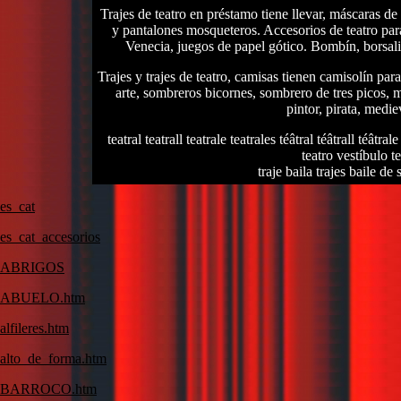
Trajes de teatro en préstamo tiene llevar, máscaras de
y pantalones mosqueteros. Accesorios de teatro para
Venecia, juegos de papel gótico. Bombín, borsali
Trajes y trajes de teatro, camisas tienen camisolín par
arte, sombreros bicornes, sombrero de tres picos, me
pintor, pirata, medie
teatral teatrall teatrale teatrales téâtral téâtrall téâtrale
teatro vestíbulo te
traje baila trajes baile de
es_cat
es_cat_accesorios
ABRIGOS
ABUELO.htm
alfileres.htm
alto_de_forma.htm
BARROCO.htm