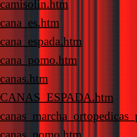
camisolin.htm
cana_es.htm
cana_espada.htm
cana_pomo.htm
canas.htm
CANAS_ESPADA.htm
canas_marcha_ortopedicas_
canas_pomo.htm