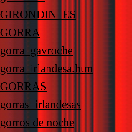
GIRONDIN_ES
GORRA
gorra_gavroche
gorra_irlandesa.htm
GORRAS
gorras_irlandesas
gorros de noche