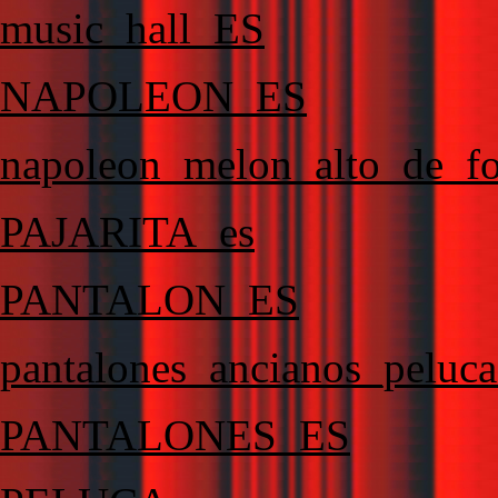
music_hall_ES
NAPOLEON_ES
napoleon_melon_alto_de_
PAJARITA_es
PANTALON_ES
pantalones_ancianos_peluc
PANTALONES_ES