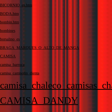
BICORNIO_es.htm
BODA.htm
bombin.htm
bombines
borsalino_es
BRAGA_MARQUES_O_ALTO_DE_MANGA
CAMISA
camisa_barroca
camisa_camisolin_dienta
camisa_chaleco_camisas_cha
CAMISA_DANDY