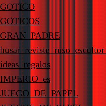
GOTICO
GOTICOS
GRAN_PADRE
husar_reviste_ruso_escultor
ideas_regalos
IMPERIO_es
JUEGO_DE_PAPEL