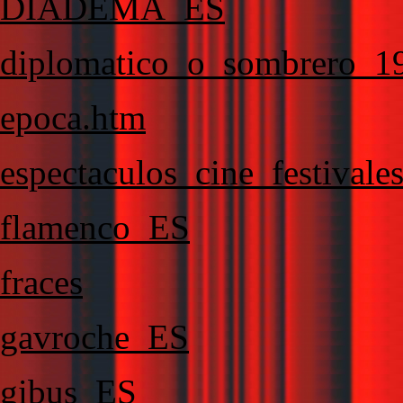
DIADEMA_ES
diplomatico_o_sombrero_1
epoca.htm
espectaculos_cine_festivale
flamenco_ES
fraces
gavroche_ES
gibus_ES