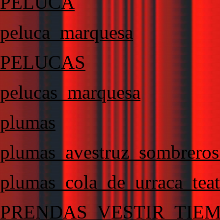
PELUCA
peluca_marquesa
PELUCAS
pelucas_marquesa
plumas
plumas_avestruz_sombrero
plumas_cola_de_urraca_tea
PRENDAS_VESTIR_TIE