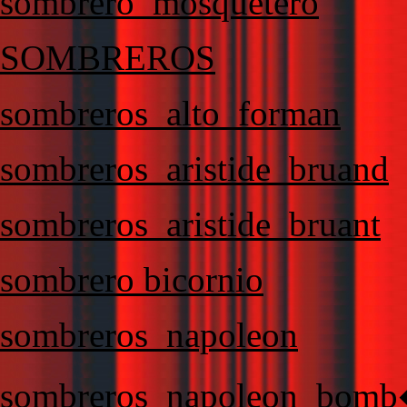
sombrero_mosquetero
SOMBREROS
sombreros_alto_forman
sombreros_aristide_bruand
sombreros_aristide_bruant
sombrero bicornio
sombreros_napoleon
sombreros_napoleon_bomb