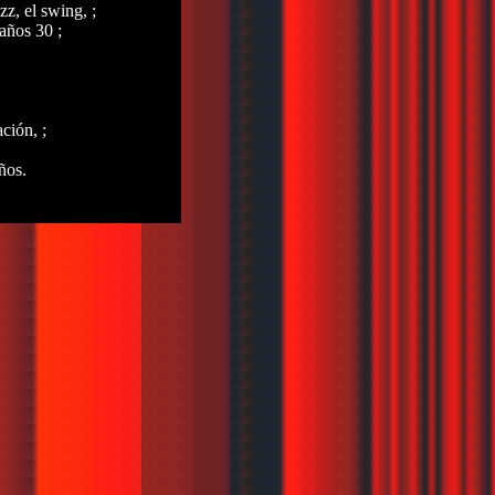
zz, el swing, ;
años 30 ;
ción, ;
ños.