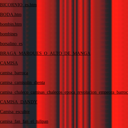
BICORNIO_es.htm
BODA.htm
bombin.htm
bombines
borsalino_es
BRAGA_MARQUES_O_ALTO_DE_MANGA
CAMISA
camisa_barroca
camisa_camisolin_dienta
camisa_chaleco_camisas_chalecos_epoca_revolucion_empeora_barroco_
CAMISA_DANDY
Camisa_escultor
camisa_fan_fan_el_tulipan