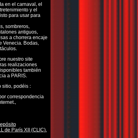
a en el carnaval, el
retenimiento y el
isto para usar para
s, sombreros,
talones antiguos,
sas a chorrera encaje
e Venecia. Bodas,
táculos.
re nuestro site
tras realizaciones
isponibles también
cia a PARIS.
sitio, podéis :
or correspondencia
nternet.,
epósito
de París XII (CLIC).