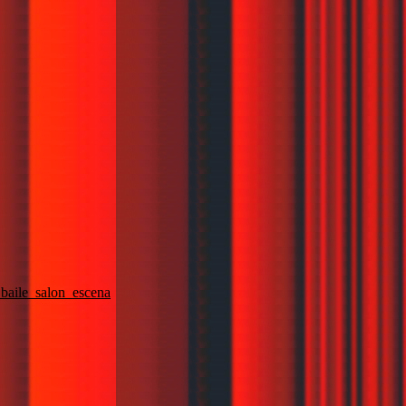
baile_salon_escena