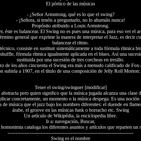
El pórtico de las músicas
- ¿Señor Armstrong, qué es lo que el swing?
- ¡Señora, si tenéis a preguntarlo, no lo ahumáis nunca!
Propósito atribuido a Louis Armstrong.
r, éste es balancear. El Swing no es pues una música, para eso ver el art
érmino general que exprime la manera de interpretar el Jazz, es decir 
balancear el ritmo.
écnico, consiste en sustituir sistemáticamente a toda fórmula rítmica bi
 shuffle, fórmula rítmica igualmente aplicada en el blues. Así una suces
sustituida por una sucesión de tres corcheas en tresillo.
o de los años cincuenta el Swing era más a menudo calificado de Fox-tr
ón subiría a 1907, en el título de una composición de Jelly Roll Morton
Tener el swing/swinguer [modificar]
abstracta pero quien significo que la música jugada alcanza una clase
explicar concretamente, un momento o la música despega. Es una noción
s de música que el jazz bajo los nombres diferentes: el duende en flame
árabe, el groove en las músicas funk o borracho etc. Swing
Un artículo de Wikipédia, la enciclopedia libre.
Ir a: navegación, Buscar,
 homonimia cataloga los diferentes asuntos y artículos que reparten u
--------------------------------------------------------------------------------
Swing es el nombre