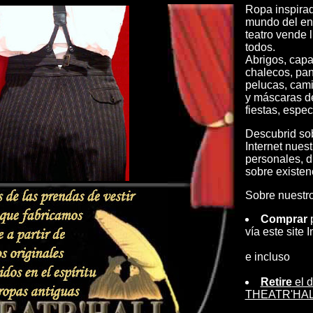
Ropa inspirad
mundo del ent
teatro vende l
todos.
Abrigos, capa
chalecos, pan
pelucas, cami
y máscaras d
fiestas, espec
Descubrid sob
Internet nues
personales, d
sobre existen
Sobre nuestro 
Comprar
p
vía este site I
e incluso
Retire
el d
THEATR'HALL 