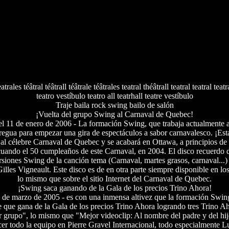
eatrales téâtral téâtrall téâtrale téâtrales teatral théâtrall teatral teatral teatr
teatro vestíbulo teatro all teatrhall teatre vestíbulo
Traje baila rock swing bailo de salón
¡Vuelta del grupo Swing al Carnaval de Quebec!
el 11 de enero de 2006 - La formación Swing, que trabaja actualmente a 
egua para empezar una gira de espectáculos a sabor carnavalesco. ¡Es
 al célebre Carnaval de Quebec y se acabará en Ottawa, a principios 
cuando el 50 cumpleaños de este Carnaval, en 2004. El disco recuerdo 
ersiones Swing de la canción tema (Carnaval, martes grasos, carnaval..
illes Vigneault. Este disco es de en otra parte siempre disponible en 
lo mismo que sobre el sitio Internet del Carnaval de Quebec.
¡Swing saca ganando de la Gala de los precios Trino Ahora!
8 de marzo de 2005 - es con una inmensa altivez que la formación Swi
e que gana de la Gala de los precios Trino Ahora logrando tres Trino Ah
r grupo", lo mismo que "Mejor videoclip: Al nombre del padre y del hij
cer todo la equipo en Pierre Gravel Internacional, todo especialmente L