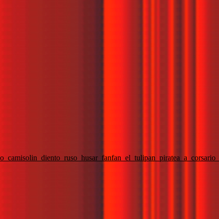
camisolin_diento_ruso_husar_fanfan_el_tulipan_piratea_a_corsario_