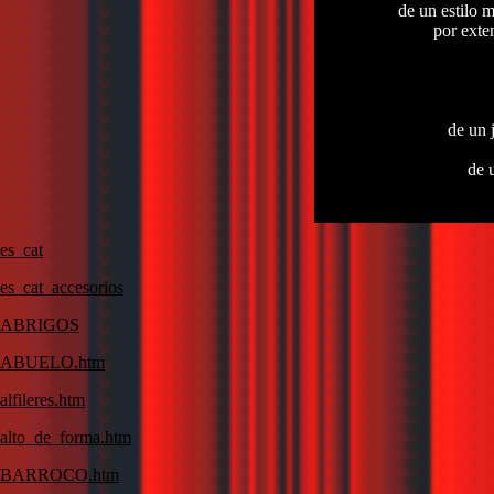
de un estilo m
por exte
de un 
de 
es_cat
es_cat_accesorios
ABRIGOS
ABUELO.htm
alfileres.htm
alto_de_forma.htm
BARROCO.htm