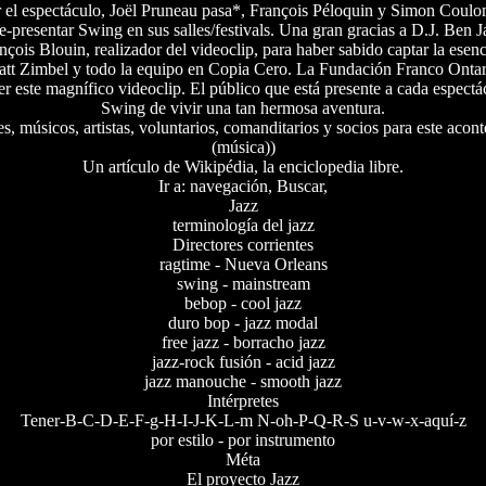
r el espectáculo, Joël Pruneau pasa*, François Péloquin y Simon Coulo
re-presentar Swing en sus salles/festivals. Una gran gracias a D.J. Be
ançois Blouin, realizador del videoclip, para haber sabido captar la esen
tt Zimbel y todo la equipo en Copia Cero. La Fundación Franco Ontar
r este magnífico videoclip. El público que está presente a cada espectá
Swing de vivir una tan hermosa aventura.
s, músicos, artistas, voluntarios, comanditarios y socios para este acon
(música))
Un artículo de Wikipédia, la enciclopedia libre.
Ir a: navegación, Buscar,
Jazz
terminología del jazz
Directores corrientes
ragtime - Nueva Orleans
swing - mainstream
bebop - cool jazz
duro bop - jazz modal
free jazz - borracho jazz
jazz-rock fusión - acid jazz
jazz manouche - smooth jazz
Intérpretes
Tener-B-C-D-E-F-g-H-I-J-K-L-m N-oh-P-Q-R-S u-v-w-x-aquí-z
por estilo - por instrumento
Méta
El proyecto Jazz