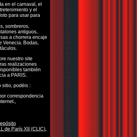
a en el carnaval, el
retenimiento y el
isto para usar para
s, sombreros,
talones antiguos,
sas a chorrera encaje
e Venecia. Bodas,
táculos.
re nuestro site
tras realizaciones
isponibles también
cia a PARIS.
sitio, podéis :
or correspondencia
nternet.,
epósito
de París XII (CLIC).