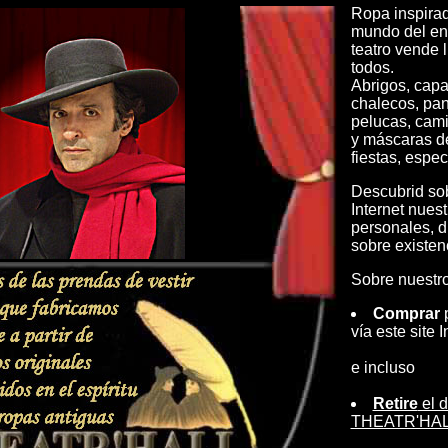
Ropa inspirad
mundo del ent
teatro vende l
todos.
Abrigos, capa
chalecos, pan
pelucas, cami
y máscaras d
fiestas, espec
Descubrid sob
Internet nues
personales, d
sobre existen
Sobre nuestro 
Comprar
p
vía este site I
e incluso
Retire
el d
THEATR'HALL 